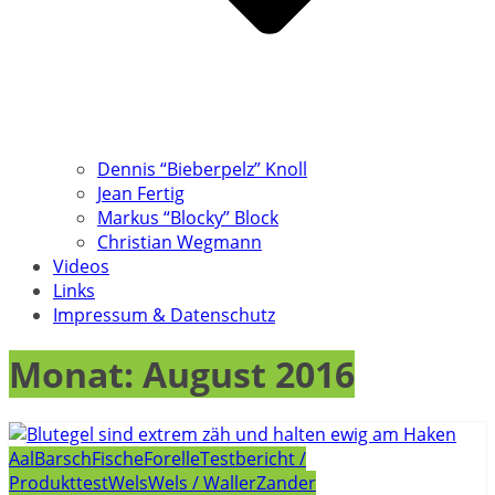
Dennis “Bieberpelz” Knoll
Jean Fertig
Markus “Blocky” Block
Christian Wegmann
Videos
Links
Impressum & Datenschutz
Monat:
August 2016
Aal
Barsch
Fische
Forelle
Testbericht /
Produkttest
Wels
Wels / Waller
Zander