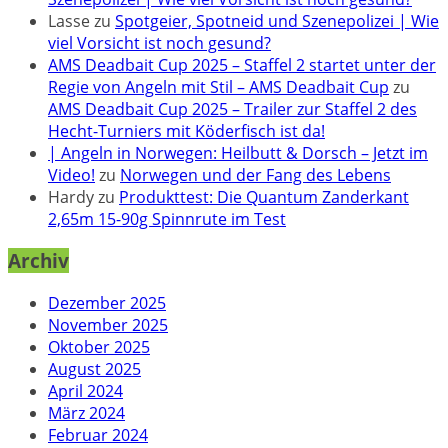
Lasse
zu
Spotgeier, Spotneid und Szenepolizei | Wie
viel Vorsicht ist noch gesund?
AMS Deadbait Cup 2025 – Staffel 2 startet unter der
Regie von Angeln mit Stil – AMS Deadbait Cup
zu
AMS Deadbait Cup 2025 – Trailer zur Staffel 2 des
Hecht-Turniers mit Köderfisch ist da!
| Angeln in Norwegen: Heilbutt & Dorsch – Jetzt im
Video!
zu
Norwegen und der Fang des Lebens
Hardy
zu
Produkttest: Die Quantum Zanderkant
2,65m 15-90g Spinnrute im Test
Archiv
Dezember 2025
November 2025
Oktober 2025
August 2025
April 2024
März 2024
Februar 2024