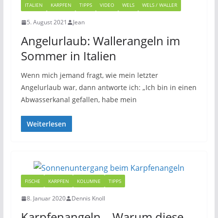
ITALIEN
KARPFEN
TIPPS
VIDEO
WELS
WELS / WALLER
5. August 2021
Jean
Angelurlaub: Wallerangeln im
Sommer in Italien
Wenn mich jemand fragt, wie mein letzter
Angelurlaub war, dann antworte ich: „Ich bin in einen
Abwasserkanal gefallen, habe mein
Weiterlesen
FISCHE
KARPFEN
KOLUMNE
TIPPS
8. Januar 2020
Dennis Knoll
Karpfenangeln – Warum diese