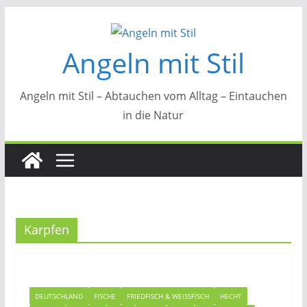
Zum
Inhalt
Angeln mit Stil
springen
Angeln mit Stil – Abtauchen vom Alltag – Eintauchen
in die Natur
Karpfen
DEUTSCHLAND
FISCHE
FRIEDFISCH & WEISSFISCH
HECHT