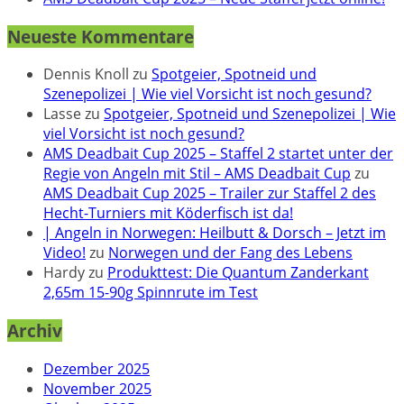
Neueste Kommentare
Dennis Knoll
zu
Spotgeier, Spotneid und
Szenepolizei | Wie viel Vorsicht ist noch gesund?
Lasse
zu
Spotgeier, Spotneid und Szenepolizei | Wie
viel Vorsicht ist noch gesund?
AMS Deadbait Cup 2025 – Staffel 2 startet unter der
Regie von Angeln mit Stil – AMS Deadbait Cup
zu
AMS Deadbait Cup 2025 – Trailer zur Staffel 2 des
Hecht-Turniers mit Köderfisch ist da!
| Angeln in Norwegen: Heilbutt & Dorsch – Jetzt im
Video!
zu
Norwegen und der Fang des Lebens
Hardy
zu
Produkttest: Die Quantum Zanderkant
2,65m 15-90g Spinnrute im Test
Archiv
Dezember 2025
November 2025